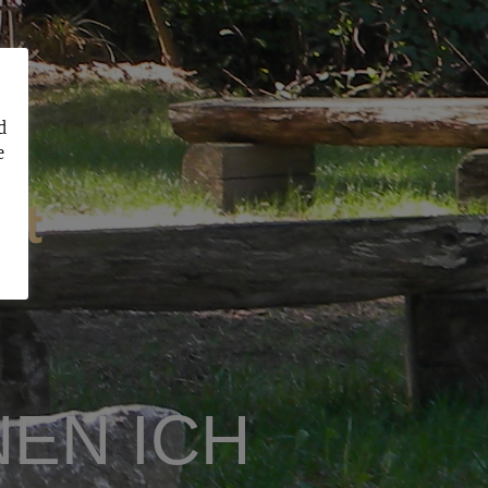
d
e
NEN ICH